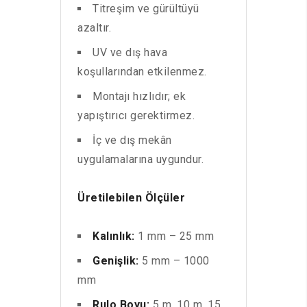
Titreşim ve gürültüyü
azaltır.
UV ve dış hava
koşullarından etkilenmez.
Montajı hızlıdır; ek
yapıştırıcı gerektirmez.
İç ve dış mekân
uygulamalarına uygundur.
Üretilebilen Ölçüler
Kalınlık:
1 mm – 25 mm
Genişlik:
5 mm – 1000
mm
Rulo Boyu:
5 m, 10 m, 15