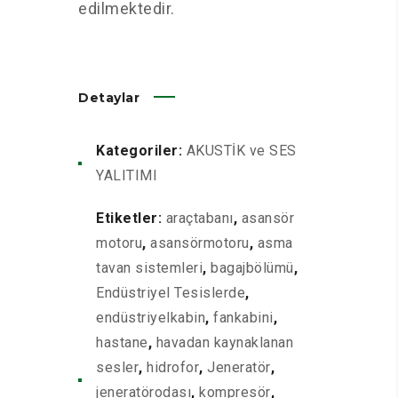
edilmektedir.
Detaylar
Kategoriler:
AKUSTİK ve SES
YALITIMI
Etiketler:
araçtabanı
,
asansör
motoru
,
asansörmotoru
,
asma
tavan sistemleri
,
bagajbölümü
,
Endüstriyel Tesislerde
,
endüstriyelkabin
,
fankabini
,
hastane
,
havadan kaynaklanan
sesler
,
hidrofor
,
Jeneratör
,
jeneratörodası
,
kompresör
,