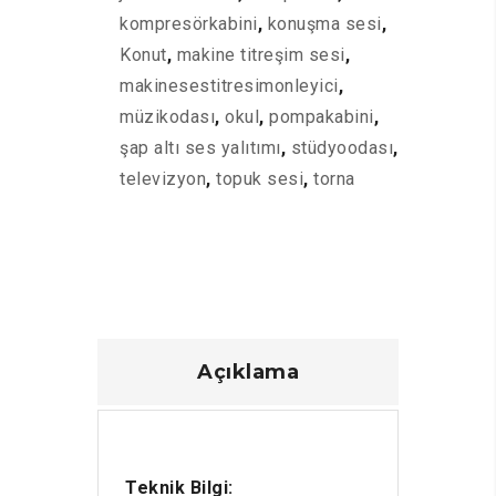
kompresörkabini
,
konuşma sesi
,
Konut
,
makine titreşim sesi
,
makinesestitresimonleyici
,
müzikodası
,
okul
,
pompakabini
,
şap altı ses yalıtımı
,
stüdyoodası
,
televizyon
,
topuk sesi
,
torna
Açıklama
Teknik Bilgi: