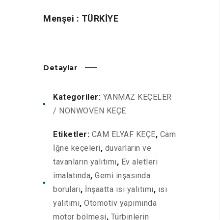
Menşei : TÜRKİYE
Detaylar
Kategoriler:
YANMAZ KEÇELER
/ NONWOVEN KEÇE
Etiketler:
CAM ELYAF KEÇE
,
Cam
İğne keçeleri
,
duvarların ve
tavanların yalıtımı
,
Ev aletleri
imalatında
,
Gemi inşasında
boruları
,
İnşaatta ısı yalıtımı
,
ısı
yalıtımı
,
Otomotiv yapımında
motor bölmesi
,
Türbinlerin