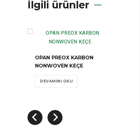
İlgili ürünler
OPAN PREOX KARBON
NONWOVEN KEÇE
ALÜM
FOLY
DEVAMINI OKU
KEÇE
YAPI
DEV